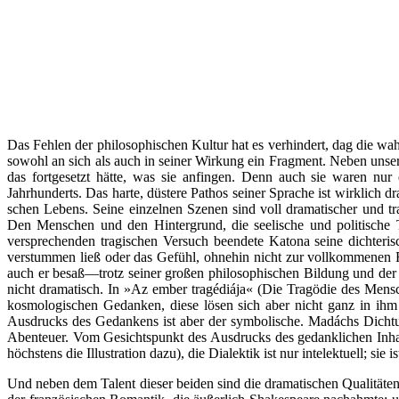
Das Fehlen der philosophischen Kultur hat es verhindert, dag die w
sowohl an sich als auch in seiner Wirkung ein Fragment. Neben unser
das fortgesetzt hätte, was sie anfingen. Denn auch sie waren nu
Jahrhunderts. Das harte, düstere Pathos seiner Sprache ist wirklich
schen Lebens. Seine einzelnen Szenen sind voll dramatischer und t
Den Menschen und den Hintergrund, die seelische und politische Tr
versprechenden tragischen Versuch beendete Katona seine dichteris
verstummen ließ oder das Gefühl, ohnehin nicht zur vollkommenen R
auch er besaß—trotz seiner großen philosophischen Bildung und der
nicht dramatisch. In »Az ember tragédiája« (Die Tragödie des Mensc
kosmologischen Gedanken, diese lösen sich aber nicht ganz in ihm 
Ausdrucks des Gedankens ist aber der symbolische. Madáchs Dichtung
Abenteuer. Vom Gesichtspunkt des Ausdrucks des gedanklichen Inhalts
höchstens die Illustration dazu), die Dialektik ist nur intelektuell; sie 
Und neben dem Talent dieser beiden sind die dramatischen Qualitäten