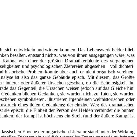
ch, sich entwickeln und wirken konnten. Das Lebenswerk beider blieb
Denken besaßen, entstand nichts, was von ihnen ausgegangen wäre, was
. Katona war einer der größten Dramatikertalente des vergangenen
rseligkeiten und psychologischen Zierereien abgesehen—voll dichteri­
 historische Problem konnte aber auch er nicht organisch vereinen:
 Analyse ist also das ganze Gebäude episch. Mit diesem, das Größte
en innerer oder äußerer Ursachen geschah, ob die Echolosigkeit ihn
ade das Gegenteil, die Ursachen weisen jedoch auf das Gleiche hin:
e Gedanken blieben Gedanken, sie wurden nicht zu Taten, sie wurden
hehen symbolisieren, illustrieren irgendeinen welthistorischen oder
 Ausdruck eines tiefen Gedankens; der einzige Weg des dramatischen
 sie episch: die Einheit der Person des Helden verbindet die bunten
danken, der Kampf ist höchstens ein Streit (und der äußere Kampf ist
klassischen Epoche der ungarischen Literatur stand unter der Wirkung