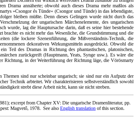
iginellen Dichtern ein wirklich wertvolles Drama zustande zu bringen
hren Drama annäherte; obwohl auch dieses Drama mehr maßlos als
martys »Csongor és Tünde« (Csongor und Tünde) in das lebendigste,
hfolger bleiben müßte. Denn dieses Gelingen wurde nicht durch das
e Verschmelzung der ungarischen Märchenelemente, des ungarischen
h wurde, lag die Hauptursache darin, daß es seine hier bestehende
zt brachte es nicht mehr das Wesenliche, die Grundstimmung und die
ten (die lockere Szenenführung, die Mißverständnis‑Technik, die
 übernommenen dekorativen Wirkungsmitteln ausgedrückt. Obwohl die
 ein Teil des Dramas in Richtung des phantastischen, platonischen,
ksmärchen zurückgreift (Hauptmann, Yeats, Synge usw.). Es wäre die
er Richtung, in der Weiterführung der Richtung läge, die Vörösmarty
n Themen sind nur scheinbar ungarisch; sie sind nur ein Aufputz der
Technik arbteitet. Wir charakterisieren selbstverständlich sowohl
igkeit strebt diese Arbeit nicht, kann sie nicht streben.
981); excerpt from Chapter XV: Die ungarische Dramenliteratur, pp.
apest: Magvető, 1978. See also
English translation
of this section.