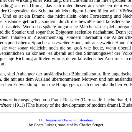
ter der Wirkung einer Richtung, die nicht einmal mit ihren größten or
stling) als ein Drama, das sich unter diesen am stärksten dem wa
lder Gegensätze das Schema mit lebendigem Leben füllen will. Vörös
s. Und es ist ein Drama, das nicht allein, ohne Fortsetzung und Nac
de zustande gebracht, sondern durch die bewußte und künstlerisch
ustspiels. Wenn das spätere ungarische Märchen‑Lustspiel anorganisc
d die Spanier und sogar ihre Epigonen seelenlos nachahmte. Denn jet
chen Inhalten in Zusammenhang, sondern übernahm die Außerlichkei
 einer »poetischen« Sprache aus zweiter Hand, mit aus zweiter Hand
, sie war sogar vielleicht noch nie so groß wie heute, wenn überall
e versinnlichen zu können, es überall auf den Stimmungsswif der Vol
geistige Richtung auftreten würde, deren künstlerischer Ausdruck in d
on.
hen, sind Anhänger der ausländischen Bühnenliteratur. Ihre ungarische
die mit aus dem Ausland übernommenen Motiven und mit ausländischer 
schen Entwicklung—nur die Haupttypen; nach einer inhaltlichen Vollständ
Dramas
; herausgegeben von Frank Benseler (Darmstadt: Luchterhand, 1
rténete
(1911) [The history of the development of modern drama]. Bud
On Hungarian Dramatic Literature
by Georg Lukács, translated by Charles Senger