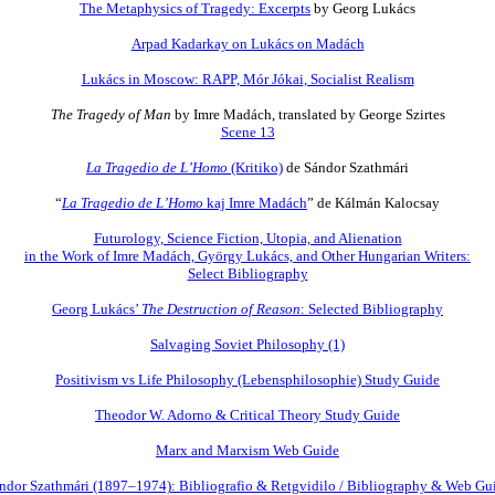
The Metaphysics of Tragedy: Excerpts
by Georg Lukács
Arpad Kadarkay on Lukács on Madách
Lukács in Moscow: RAPP, Mór Jókai, Socialist Realism
The Tragedy of Man
by Imre Madách, translated by George Szirtes
Scene 13
La Tragedio de L’Homo
(Kritiko)
de Sándor Szathmári
“
La Tragedio de L’Homo
kaj Imre Madách
” de Kálmán Kalocsay
Futurology, Science Fiction, Utopia, and Alienation
in the Work of Imre Madách, György Lukács, and Other Hungarian Writers:
Select Bibliography
Georg Lukács’
The Destruction of Reason
: Selected Bibliography
Salvaging Soviet Philosophy (1)
Positivism vs Life Philosophy (Lebensphilosophie) Study Guide
Theodor W. Adorno & Critical Theory Study Guide
Marx and Marxism Web Guide
ndor Szathmári (1897–1974): Bibliografio & Retgvidilo / Bibliography & Web Gu