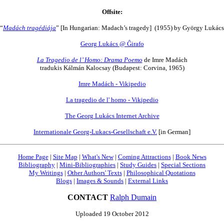
Offsite:
“
Madách tragédiája
” [In Hungarian: Madach’s tragedy] (1955) by György Lukács
Georg Lukács @ Ĝirafo
La Tragedio de l’ Homo: Drama Poemo
de Imre Madách
tradukis Kálmán Kalocsay (Budapest: Corvina, 1965)
Imre Madách - Vikipedio
La tragedio de l' homo - Vikipedio
The Georg Lukács Internet Archive
Internationale Georg-Lukacs-Gesellschaft e.V.
[in German]
Home Page
|
Site Map
|
What's New
|
Coming Attractions
|
Book News
Bibliography
|
Mini-Bibliographies
|
Study Guides
|
Special Sections
My Writings
|
Other Authors' Texts
|
Philosophical Quotations
Blogs
|
Images & Sounds
|
External Links
CONTACT
Ralph Dumain
Uploaded 19 October 2012