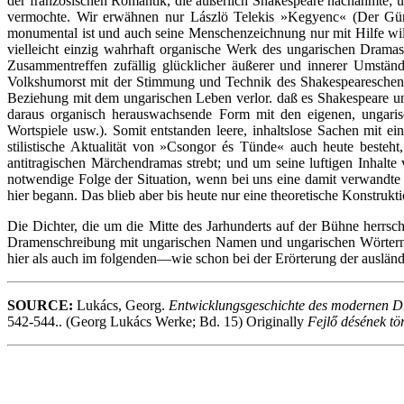
der französischen Romantik, die äußerlich Shakespeare nachahmte; un
vermochte. Wir erwähnen nur Lászlö Telekis »Kegyenc« (Der Gün
monumental ist und auch seine Menschenzeichnung nur mit Hilfe wi
vielleicht einzig wahrhaft organische Werk des ungarischen Drama
Zusammentreffen zufällig glücklicher äußerer und innerer Umstän
Volkshumorst mit der Stimmung und Technik des Shakespeareschen L
Beziehung mit dem ungarischen Leben verlor. daß es Shakespeare un
daraus organisch herauswachsende Form mit den eigenen, ungaris
Wortspiele usw.). Somit entstanden leere, inhaltslose Sachen mit
stilistische Aktualität von »Csongor és Tünde« auch heute besteht
antitragischen Märchendramas strebt; und um seine luftigen Inhalt
notwendige Folge der Situation, wenn bei uns eine damit verwandte 
hier begann. Das blieb aber bis heute nur eine theoretische Konstrukti
Die Dichter, die um die Mitte des Jarhunderts auf der Bühne herrsc
Dramenschreibung mit ungarischen Namen und ungarischen Wörtern, 
hier als auch im folgenden—wie schon bei der Erörterung der ausländi
SOURCE:
Lukács, Georg.
Entwicklungsgeschichte des modernen 
542-544.. (Georg Lukács Werke; Bd. 15) Originally
Fejlő désének tö