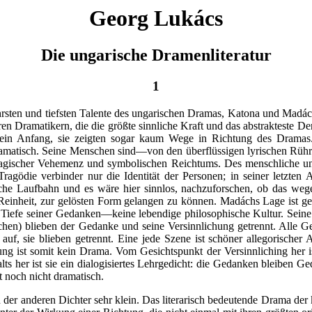
Georg Lukács
Die ungarische Dramenliteratur
1
ahrsten und tiefsten Talente des ungarischen Dramas, Katona und Madá
en Dramatikern, die die größte sinnliche Kraft und das abstrakteste 
r ein Anfang, sie zeigten sogar kaum Wege in Richtung des Dramas
 dramatisch. Seine Menschen sind—von den überflüssigen lyrischen Rüh
ragischer Vehemenz und symbolischen Reichtums. Des menschliche und
agödie verbinder nur die Identität der Personen; in seiner letzten
che Laufbahn und es wäre hier sinnlos, nachzufor­schen, ob das weg
einheit, zur gelösten Form gelangen zu können. Madáchs Lage ist ger
 Tiefe seiner Gedanken—keine lebendige philosophische Kultur. Sein
hen) blieben der Gedanke und seine Versinnlichung getrennt. Alle Gesc
auf, sie blieben getrennt. Eine jede Szene ist schöner allegorischer
 ist somit kein Drama. Vom Gesichtspunkt der Versinnliching her ist
 her ist sie ein dialogisiertes Lehrgedicht: die Gedanken bleiben Ge
ist noch nicht dramatisch.
 der anderen Dichter sehr klein. Das literarisch bedeutende Drama der 