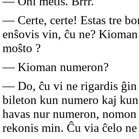
— Oni metis. Brrr.
— Certe, certe! Estas tre b
enŝovis vin, ĉu ne? Kioman
moŝto ?
— Kioman numeron?
— Do, ĉu vi ne rigardis ĝin 
bileton kun numero kaj kun 
havas nur numeron, nomon 
rekonis min. Ĉu via ĉelo ne 