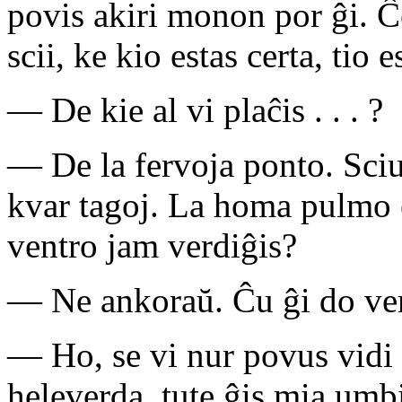
povis akiri monon por ĝi. Ĉ
scii, ke kio estas certa, tio e
— De kie al vi plaĉis . . . ?
— De la fervoja ponto. Sciu
kvar tagoj. La homa pulmo 
ventro jam verdiĝis?
— Ne ankoraŭ. Ĉu ĝi do ve
— Ho, se vi nur povus vidi 
heleverda, tute ĝis mia umb