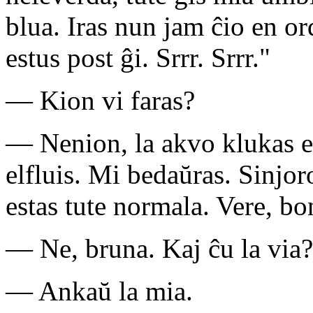
blua. Iras nun jam ĉio en or
estus post ĝi. Srrr. Srrr."
— Kion vi faras?
— Nenion, la akvo klukas e
elfluis. Mi bedaŭras. Sinjor
estas tute normala. Vere, bon
— Ne, bruna. Kaj ĉu la via?
— Ankaŭ la mia.