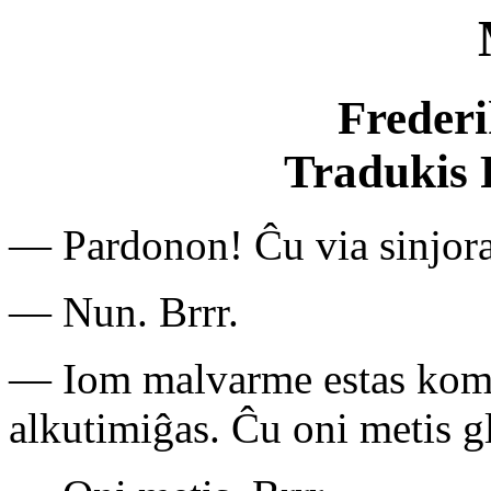
Freder
Tradukis 
— Pardonon! Ĉu via sinjora
— Nun. Brrr.
— Iom malvarme estas kome
alkutimiĝas. Ĉu oni metis g