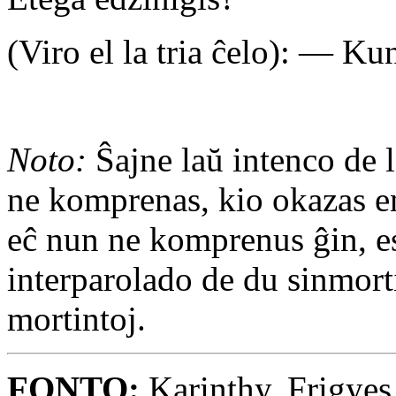
(Viro el la tria ĉelo): — Ku
Noto:
Ŝajne laŭ intenco de 
ne komprenas, kio okazas en 
eĉ nun ne komprenus ĝin, est
interparolado de du sinmort
mortintoj.
FONTO:
Karinthy, Frigyes