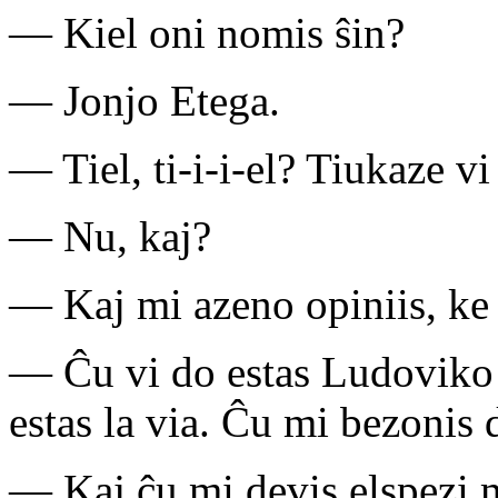
— Kiel oni nomis ŝin?
— Jonjo Etega.
— Tiel, ti-i-i-el? Tiukaze v
— Nu, kaj?
— Kaj mi azeno opiniis, ke 
— Ĉu vi do estas Ludoviko 
estas la via. Ĉu mi bezonis 
— Kaj ĉu mi devis elspezi 