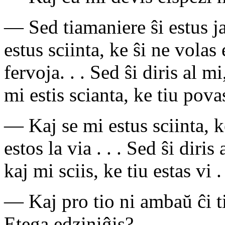
— Sed tiamaniere ŝi estus j
estus sciinta, ke ŝi ne volas e
fervoja. . . Sed ŝi diris al m
mi estis scianta, ke tiu povas 
— Kaj se mi estus sciinta, ke
estos la via . . . Sed ŝi diris
kaj mi sciis, ke tiu estas vi . 
— Kaj pro tio ni ambaŭ ĉi t
Etega edziniĝis?