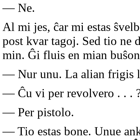
— Ne.
Al mi jes, ĉar mi estas ŝvel
post kvar tagoj. Sed tio ne
min. Ĝi fluis en mian buŝon
— Nur unu. La alian frigis la
— Ĉu vi per revolvero . . . 
— Per pistolo.
— Tio estas bone. Unue anka